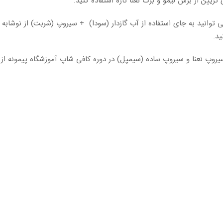
زیین از برش لیمو و برگ نعنا تازه استفاده کنید.
وانید به جای استفاده از آب گازدار (سودا) + سیروپ (شربت) از نوشابه 
ید.
پ نعنا و سیروپ ساده (سیمپل) در دوره کافی شاپ آموزشگاه پیمونه از