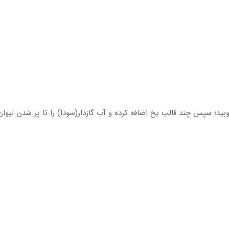
وبید؛ سپس چند قالب یخ اضافه کرده و آب گازدار(سودا) را تا پر شدن لیوان