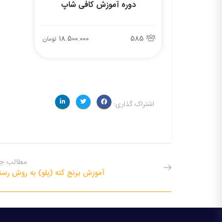
دوره آموزش کافی شاپ
18.500.000
585
تومان
اشتراک گذاری:
مطالب جد
آموزش برنج کته (پلو) به روش رست